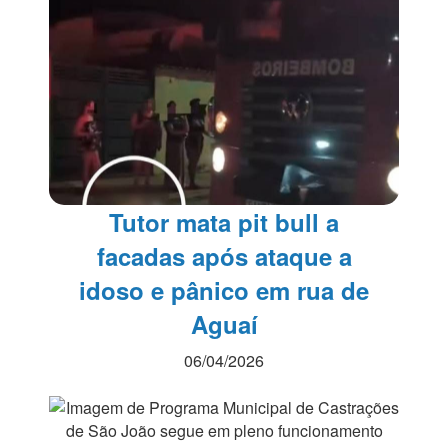
Tutor mata pit bull a
facadas após ataque a
idoso e pânico em rua de
Aguaí
06/04/2026