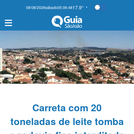
17.9°
08/08/2026
sábado
05:06:48
Alternar modo 
Carreta com 20
toneladas de leite tomba