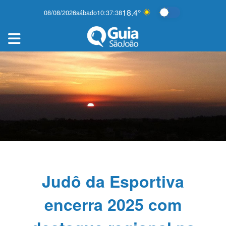
18.4°
08/08/2026
sábado
10:37:38
Alternar modo 
Judô da Esportiva
encerra 2025 com