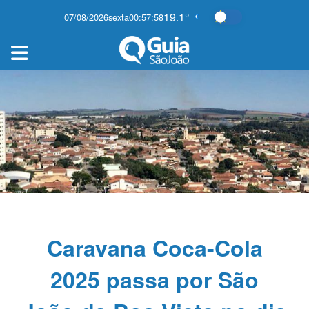
19.1°
07/08/2026
sexta
00:57:59
Alternar modo e
Caravana Coca-Cola
2025 passa por São